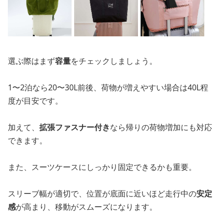
選ぶ際はまず
容量
をチェックしましょう。
1〜2泊なら20〜30L前後、荷物が増えやすい場合は40L程
度が目安です。
加えて、
拡張ファスナー付き
なら帰りの荷物増加にも対応
できます。
また、スーツケースにしっかり固定できるかも重要。
スリーブ幅が適切で、位置が底面に近いほど走行中の
安定
感
が高まり、移動がスムーズになります。