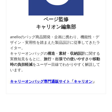
ページ監修
キャリオン編集部
anelloのバッグ商品開発・企画に携わり、機能性・デ
ザイン・実用性を踏まえた製品設計に従事してきたラ
イター。
キャリーオンバッグの
構造
・
素材
・
収納設計
に関する
実務知見をもとに、
旅行・出張での使いやすさ
や
移動
時の負担軽減
をユーザー目線でわかりやすく解説して
います。
キャリーオンバッグ専門通販サイト「キャリオン
」