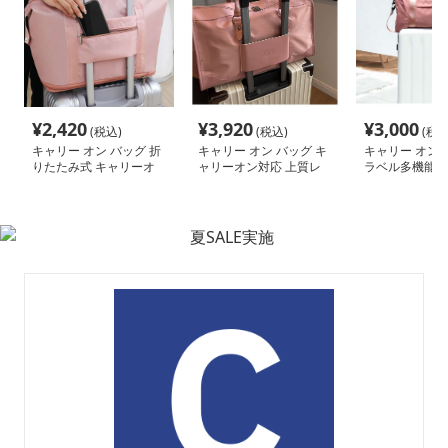
¥
2,420
¥
3,920
¥
3,000
(税込)
(税込)
(税込
キャリー オン バッグ 折
キャリー オン バッグ キ
キャリー オン 
りたたみ式 キャリーオ
ャリーオン対応 上質レ
ラベル多機能ス
ン トートバッグ
ザー調バッグ
ストン