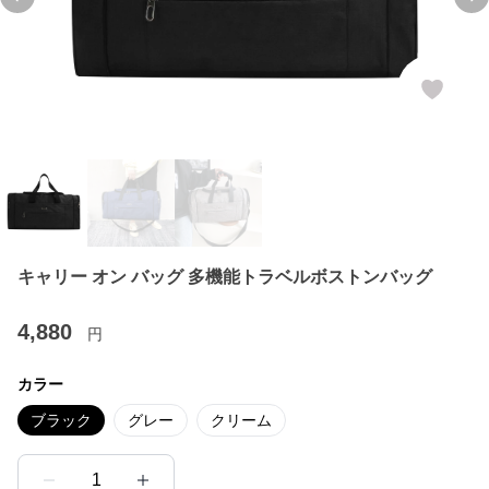
Previous slide
Ne
キャリー オン バッグ 多機能トラベルボストンバッグ
4,880
円
カラー
ブラック
グレー
クリーム
1