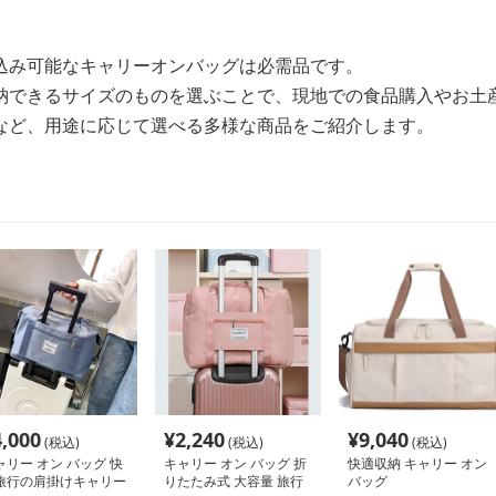
込み可能なキャリーオンバッグは必需品です。
納できるサイズのものを選ぶことで、現地での食品購入やお土
など、用途に応じて選べる多様な商品をご紹介します。
4,000
¥
2,240
¥
9,040
(税込)
(税込)
(税込)
ャリー オン バッグ 快
キャリー オン バッグ 折
快適収納 キャリー オン
旅行の肩掛けキャリー
りたたみ式 大容量 旅行
バッグ