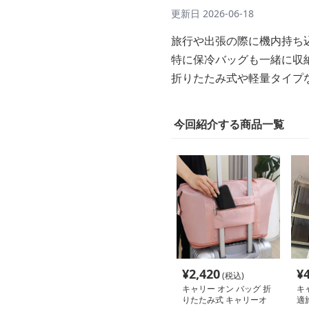
更新日
2026-06-18
旅行や出張の際に機内持ち
特に保冷バッグも一緒に収
折りたたみ式や軽量タイプ
今回紹介する商品一覧
¥
2,420
¥
(税込)
キャリー オン バッグ 折
キ
りたたみ式 キャリーオ
適