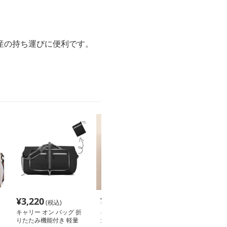
産の持ち運びに便利です。
¥
3,220
¥
2,080
¥
5,980
(税込)
(税込)
(税込
キャリー オン バッグ 折
キャリー オン バッグ 軽
キャリーオンバ
りたたみ機能付き 軽量
量折りたたみ収納トート
りたたみ収納キ