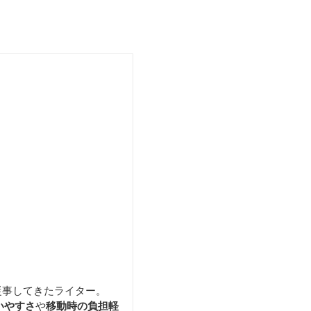
キャリーオンボストン
バッグ
ントート
従事してきたライター。
いやすさ
や
移動時の負担軽