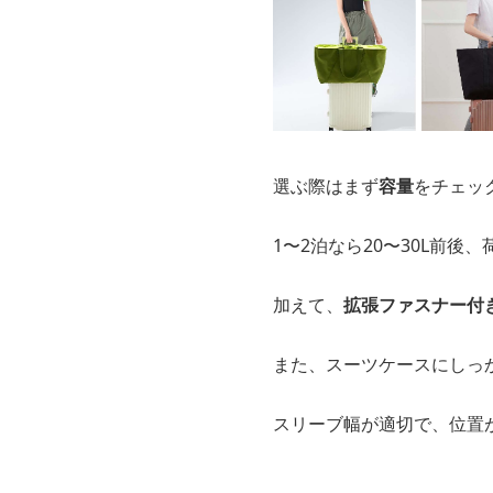
選ぶ際はまず
容量
をチェッ
1〜2泊なら20〜30L前後
加えて、
拡張ファスナー付
また、スーツケースにしっ
スリーブ幅が適切で、位置