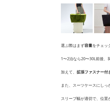
選ぶ際はまず
容量
をチェッ
1〜2泊なら20〜30L前後
加えて、
拡張ファスナー付
また、スーツケースにしっ
スリーブ幅が適切で、位置