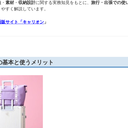
造
・
素材
・
収納設計
に関する実務知見をもとに、
旅行・出張での使
りやすく解説しています。
通販サイト「キャリオン
」
の基本と使うメリット