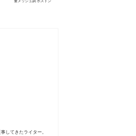
量メッシュ調 ボストン
キャリー
従事してきたライター。