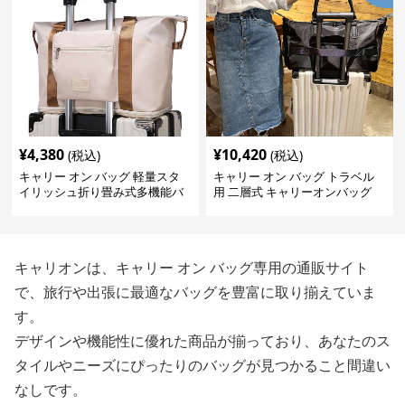
¥
4,380
¥
10,420
(税込)
(税込)
キャリー オン バッグ 軽量スタ
キャリー オン バッグ トラベル
イリッシュ折り畳み式多機能バ
用 二層式 キャリーオンバッグ
ッグ
キャリオンは、キャリー オン バッグ専用の通販サイト
で、旅行や出張に最適なバッグを豊富に取り揃えていま
す。
デザインや機能性に優れた商品が揃っており、あなたのス
タイルやニーズにぴったりのバッグが見つかること間違い
なしです。