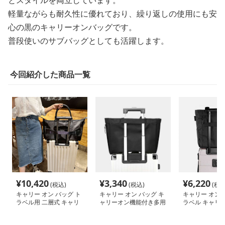
とスタイルを両立しています。
軽量ながらも耐久性に優れており、繰り返しの使用にも安
心の黒のキャリーオンバッグです。
普段使いのサブバッグとしても活躍します。
今回紹介した商品一覧
¥
10,420
¥
3,340
¥
6,220
(税込)
(税込)
(税込
キャリー オン バッグ ト
キャリー オン バッグ キ
キャリー オン 
ラベル用 二層式 キャリ
ャリーオン機能付き多用
ラベル キャリー
ーオンバッグ
途トートバッグ
ートバッグ