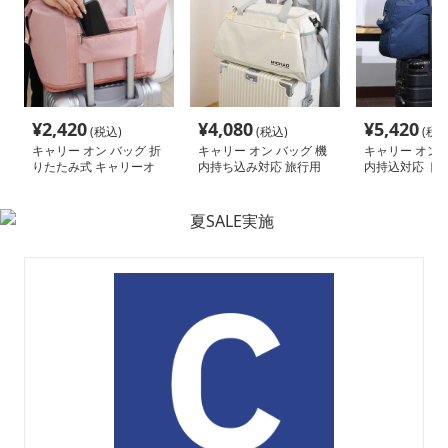
¥
2,420
¥
4,080
¥
5,420
(税込)
(税込)
(税込
キャリー オン バッグ 折
キャリー オン バッグ 機
キャリー オン 
りたたみ式 キャリーオ
内持ち込み対応 旅行用
内持込対応 ト
ン トートバッグ
多機能バッグ
ストン