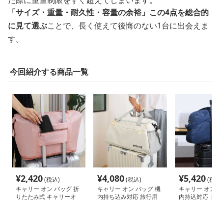
た際に重量制限をすぐ超えてしまいます。
「サイズ・重量・耐久性・容量の余裕」この4点を総合的
に見て選ぶ
ことで、長く使えて後悔のない1台に出会えま
す。
今回紹介する商品一覧
¥
2,420
¥
4,080
¥
5,420
(税込)
(税込)
(税込
キャリー オン バッグ 折
キャリー オン バッグ 機
キャリー オン 
りたたみ式 キャリーオ
内持ち込み対応 旅行用
内持込対応 ト
ン トートバッグ
多機能バッグ
ストン