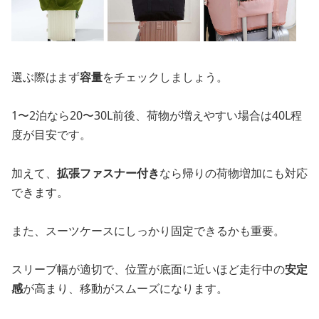
選ぶ際はまず
容量
をチェックしましょう。
1〜2泊なら20〜30L前後、荷物が増えやすい場合は40L程
度が目安です。
加えて、
拡張ファスナー付き
なら帰りの荷物増加にも対応
できます。
また、スーツケースにしっかり固定できるかも重要。
スリーブ幅が適切で、位置が底面に近いほど走行中の
安定
感
が高まり、移動がスムーズになります。