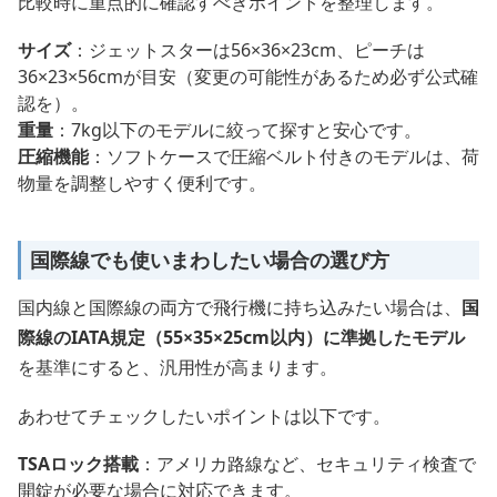
比較時に重点的に確認すべきポイントを整理します。
サイズ
：ジェットスターは56×36×23cm、ピーチは
36×23×56cmが目安（変更の可能性があるため必ず公式確
認を）。
重量
：7kg以下のモデルに絞って探すと安心です。
圧縮機能
：ソフトケースで圧縮ベルト付きのモデルは、荷
物量を調整しやすく便利です。
国際線でも使いまわしたい場合の選び方
国内線と国際線の両方で飛行機に持ち込みたい場合は、
国
際線のIATA規定（55×35×25cm以内）に準拠したモデル
を基準にすると、汎用性が高まります。
あわせてチェックしたいポイントは以下です。
TSAロック搭載
：アメリカ路線など、セキュリティ検査で
開錠が必要な場合に対応できます。