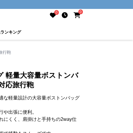
0
0
気ランキング
旅行鞄
グ 軽量大容量ボストンバ
対応旅行鞄
適な軽量設計の大容量ボストンバッグ
行や出張に便利。
れにくく、肩掛けと手持ちの2way仕