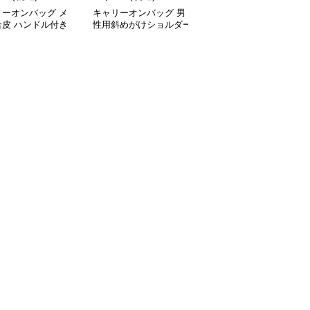
リーオンバッグ メ
キャリーオンバッグ 男
キャリーオンバッグ メ
合皮 ハンドル付き
性用斜めがけショルダー
ンズ防水ビジネストート
ネスバッグ ブラッ
バッグ合成皮革製ビジネ
バッグ 軽量ショルダー
スバッグ
付