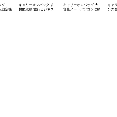
グ 二
キャリーオンバッグ 多
キャリーオンバッグ 大
キャ
鞄固定機
機能収納 旅行ビジネス
容量ノートパソコン収納
ンズ
手提げ鞄
バッグ
バッグ 衝撃保護クッシ
ビジ
ョン付き
ク