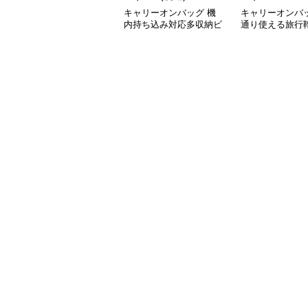
キャリーオンバッグ 機
キャリーオンバッ
内持ち込み対応多収納ビ
通り使える旅行
ジネスバッグ
能付き仕事用
ビジネスバッグ