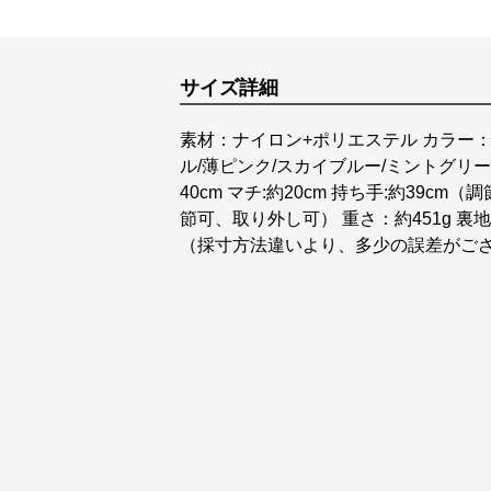
サイズ詳細
素材：ナイロン+ポリエステル カラー：
ル/薄ピンク/スカイブルー/ミントグリーン
40cm マチ:約20cm 持ち手:約39cm
節可、取り外し可） 重さ：約451g 
（採寸方法違いより、多少の誤差がご