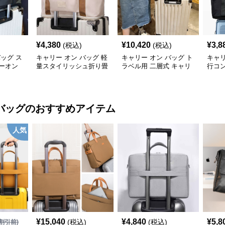
¥
4,380
¥
10,420
¥
3,8
(税込)
(税込)
バッグ ス
キャリー オン バッグ 軽
キャリー オン バッグ ト
キャリ
ーオン
量スタイリッシュ折り畳
ラベル用 二層式 キャリ
行コ
み式多機能バッグ
ーオンバッグ
ッグ
バッグ
のおすすめアイテム
人気
¥
15,040
¥
4,840
¥
5,8
(税込)
(税込)
割引前)