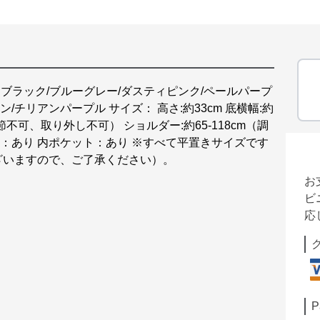
ブラック/ブルーグレー/ダスティピンク/ペールパープ
/チリアンパープル サイズ： 高さ:約33cm 底横幅:約
（調節不可、取り外し不可） ショルダー:約65-118cm（調
裏地：あり 内ポケット：あり ※すべて平置きサイズです
ざいますので、ご了承ください）。
お
ビ
応
P