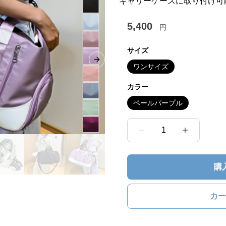
キャリーケースに取り付け可
5,400
円
サイズ
Next slide
ワンサイズ
カラー
ペールパープル
1
購
カー