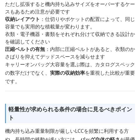
ただし拡張すると機内持ち込みサイズをオーバーするケー
スもあるため注意が必要です
収納レイアウト
：仕切りやポケットの配置によって、同じ
容量でも実用的な積載量が変わります。
衣類・電子機器・書類をそれぞれ分けて収納できる設計か
を確認してください
圧縮ベルトの有無
：内部に圧縮ベルトがあると、衣類のか
さばりを抑えてデッドスペースを減らせます
キャリーオンバッグ大容量を選ぶ際は、カタログスペック
の数字だけでなく、
実際の収納効率
を重視した比較が重要
です。
軽量性が求められる条件の場合に見るべきポイン
ト
機内持ち込み重量制限が厳しいLCCを頻繁に利用する方
や、長時間の移動が多い方には、
バッグ自体の軽さ
が最優