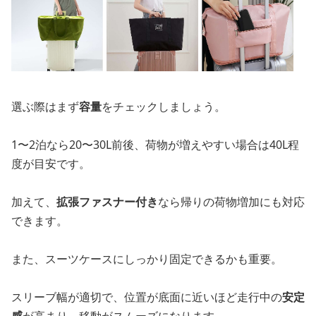
選ぶ際はまず
容量
をチェックしましょう。
1〜2泊なら20〜30L前後、荷物が増えやすい場合は40L程
度が目安です。
加えて、
拡張ファスナー付き
なら帰りの荷物増加にも対応
できます。
また、スーツケースにしっかり固定できるかも重要。
スリーブ幅が適切で、位置が底面に近いほど走行中の
安定