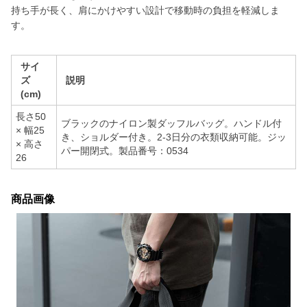
持ち手が長く、肩にかけやすい設計で移動時の負担を軽減しま
す。
サイ
ズ
説明
(cm)
長さ50
ブラックのナイロン製ダッフルバッグ。ハンドル付
× 幅25
き、ショルダー付き。2-3日分の衣類収納可能。ジッ
× 高さ
パー開閉式。製品番号：0534
26
商品画像