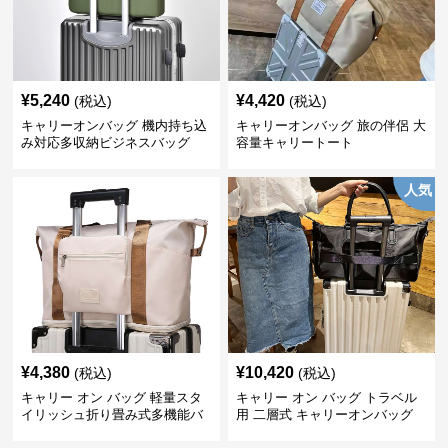
¥
5,240
¥
4,420
(税込)
(税込)
キャリーオンバッグ 機内持ち込
キャリーオンバッグ 旅の伴侶 大
み対応多収納ビジネスバッグ
容量キャリートート
人気
¥
4,380
¥
10,420
(税込)
(税込)
キャリー オン バッグ 軽量スタ
キャリー オン バッグ トラベル
イリッシュ折り畳み式多機能バ
用 二層式 キャリーオンバッグ
ッグ