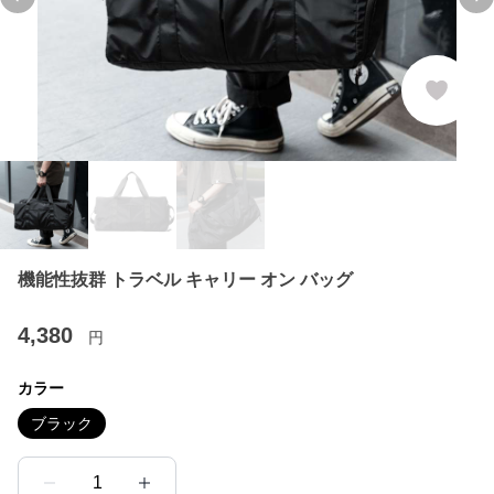
Previous slide
Ne
機能性抜群 トラベル キャリー オン バッグ
4,380
円
カラー
ブラック
1