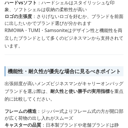
ハードvsソフト
：ハードシェルはスタイリッシュな印
象、ソフトシェルは収納の柔軟性が高い
ロゴの主張度
：さりげないロゴを好むか、ブランドを前面
に出したいかでブランド選びが分かれます
RIMOWA・TUMI・Samsoniteはデザイン性と機能性を両
立したブランドとして多くのビジネスマンから支持されて
います。
機能性・耐久性が優先な場合に見るべきポイント
出張頻度が高いメンズビジネスマンがキャリーオンバッグ
ブランドを選ぶ際は、
耐久性と使い勝手の実用指標
を重点
的に比較してください。
フレームの構造
：ジッパー式よりフレーム式の方が開口部
が広く荷物の出し入れがスムーズ
キャスターの品質
：日本製ブランドや老舗ブランドは静