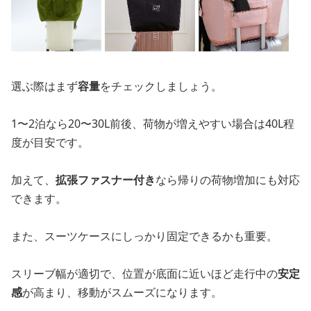
選ぶ際はまず
容量
をチェックしましょう。
1〜2泊なら20〜30L前後、荷物が増えやすい場合は40L程
度が目安です。
加えて、
拡張ファスナー付き
なら帰りの荷物増加にも対応
できます。
また、スーツケースにしっかり固定できるかも重要。
スリーブ幅が適切で、位置が底面に近いほど走行中の
安定
感
が高まり、移動がスムーズになります。