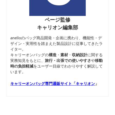
ページ監修
キャリオン編集部
anelloのバッグ商品開発・企画に携わり、機能性・デ
ザイン・実用性を踏まえた製品設計に従事してきたラ
イター。
キャリーオンバッグの
構造
・
素材
・
収納設計
に関する
実務知見をもとに、
旅行・出張での使いやすさ
や
移動
時の負担軽減
をユーザー目線でわかりやすく解説して
います。
キャリーオンバッグ専門通販サイト「キャリオン
」