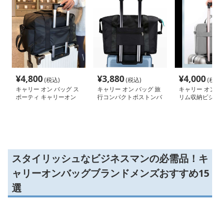
¥
4,800
¥
3,880
¥
4,000
(税込)
(税込)
(税込
キャリー オン バッグ ス
キャリー オン バッグ 旅
キャリー オン 
ポーティ キャリーオン
行コンパクトボストンバ
リム収納ビジネ
ボストン
ッグ
ー
スタイリッシュなビジネスマンの必需品！キ
ャリーオンバッグブランドメンズおすすめ15
選