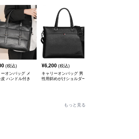
00
¥
6,200
¥
4,820
(税込)
(税込)
(税込)
リーオンバッグ メ
キャリーオンバッグ 男
キャリーオンバッグ メ
合皮 ハンドル付き
性用斜めがけショルダー
ンズ防水ビジネストート
ネスバッグ ブラッ
バッグ合成皮革製ビジネ
バッグ 軽量ショルダー
スバッグ
付
もっと見る