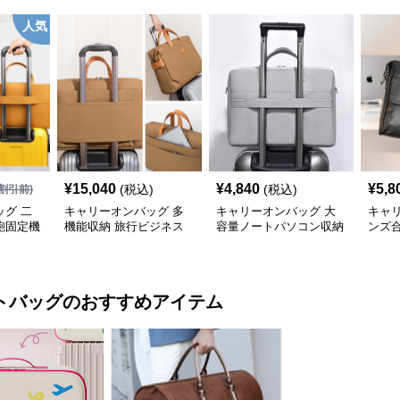
人気
¥
15,040
¥
4,840
¥
5,8
(税込)
(税込)
割引前)
グ 二
キャリーオンバッグ 多
キャリーオンバッグ 大
キャ
鞄固定機
機能収納 旅行ビジネス
容量ノートパソコン収納
ンズ
手提げ鞄
バッグ
バッグ 衝撃保護クッシ
ビジ
ョン付き
ク
トバッグ
のおすすめアイテム