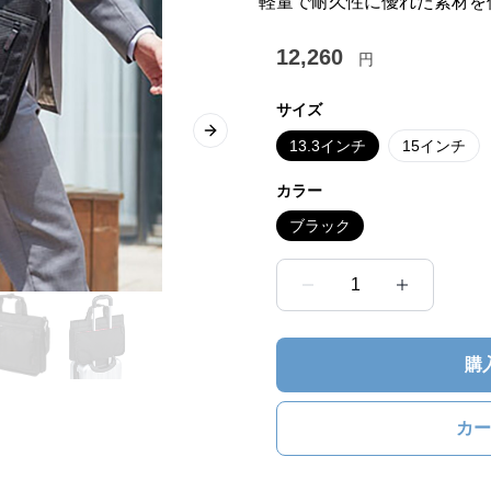
軽量で耐久性に優れた素材を
12,260
円
サイズ
Next slide
13.3インチ
15インチ
カラー
ブラック
1
購
カー