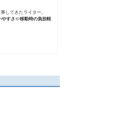
従事してきたライター。
いやすさ
や
移動時の負担軽