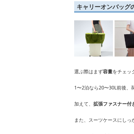
キャリーオンバッグ
選ぶ際はまず
容量
をチェッ
1〜2泊なら20〜30L前後
加えて、
拡張ファスナー付
また、スーツケースにしっ