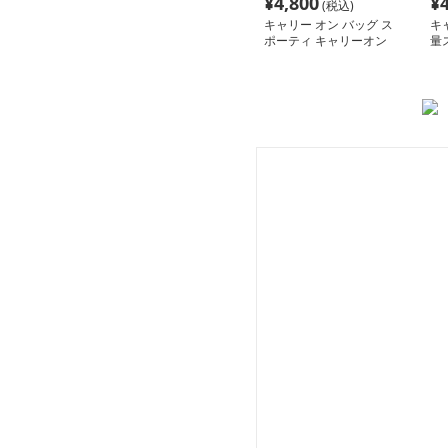
¥
4,800
¥
(税込)
キャリー オン バッグ ス
キ
ポーティ キャリーオン
量
ボストン
み