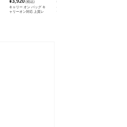
¥
3,920
¥
6,220
¥
7,520
(税込)
(税込)
(税込
キャリー オン バッグ キ
キャリー オン バッグ ト
キャリー オン 
ャリーオン対応 上質レ
ラベル キャリーオン ト
りたたみ携帯ト
ザー調バッグ
ートバッグ
グ