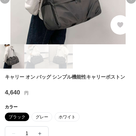
Previous slide
Ne
キャリー オン バッグ シンプル機能性キャリーボストン
4,640
円
カラー
ブラック
グレー
ホワイト
1