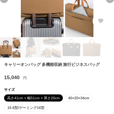
Previous slide
Ne
キャリーオンバッグ 多機能収納 旅行ビジネスバッグ
15,040
円
サイズ
高さ41cm × 幅51cm × 厚さ20cm
40×20×34cm
15.6型/ゲーミング16型