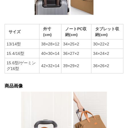
外寸
ノートPC収
タブレット収
サイズ
(cm)
納(cm)
納(cm)
13/14型
38×28×12
34×25×2
30×22×2
15.4/16型
40×30×14
36×27×2
34×24×2
15.6型/ゲーミン
42×32×14
39×29×2
36×26×2
グ16型
商品画像