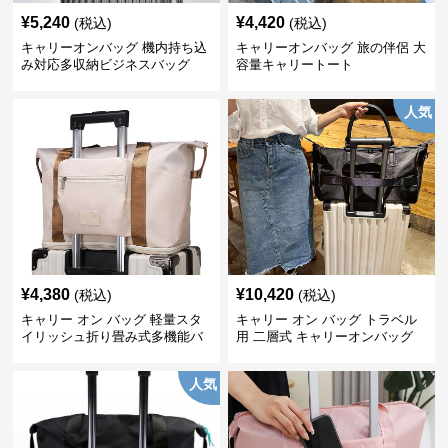
¥
5,240
¥
4,420
(税込)
(税込)
キャリーオンバッグ 機内持ち込
キャリーオンバッグ 旅の伴侶 大
み対応多収納ビジネスバッグ
容量キャリートート
人気
¥
4,380
¥
10,420
(税込)
(税込)
キャリー オン バッグ 軽量スタ
キャリー オン バッグ トラベル
イリッシュ折り畳み式多機能バ
用 二層式 キャリーオンバッグ
ッグ
人気