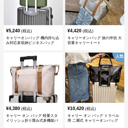
¥
5,240
¥
4,420
(税込)
(税込)
キャリーオンバッグ 機内持ち込
キャリーオンバッグ 旅の伴侶 大
み対応多収納ビジネスバッグ
容量キャリートート
人気
¥
4,380
¥
10,420
(税込)
(税込)
キャリー オン バッグ 軽量スタ
キャリー オン バッグ トラベル
イリッシュ折り畳み式多機能バ
用 二層式 キャリーオンバッグ
ッグ