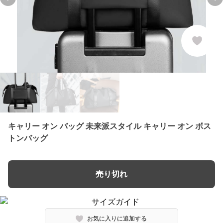
Previous slide
Ne
キャリー オン バッグ 未来派スタイル キャリー オン ボス
トンバッグ
売り切れ
お気に入りに追加する