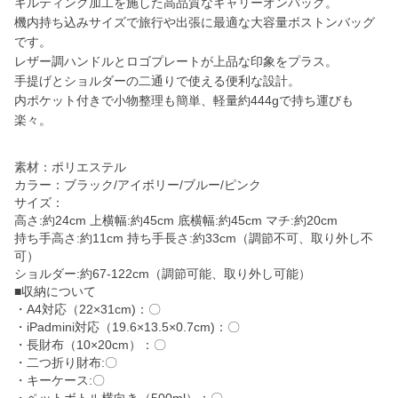
キルティング加工を施した高品質なキャリーオンバッグ。
機内持ち込みサイズで旅行や出張に最適な大容量ボストンバッグ
です。
レザー調ハンドルとロゴプレートが上品な印象をプラス。
手提げとショルダーの二通りで使える便利な設計。
内ポケット付きで小物整理も簡単、軽量約444gで持ち運びも
楽々。
素材：ポリエステル
カラー：ブラック/アイボリー/ブルー/ピンク
サイズ：
高さ:約24cm 上横幅:約45cm 底横幅:約45cm マチ:約20cm
持ち手高さ:約11cm 持ち手長さ:約33cm（調節不可、取り外し不
可）
ショルダー:約67-122cm（調節可能、取り外し可能）
■収納について
・A4対応（22×31cm)：〇
・iPadmini対応（19.6×13.5×0.7cm)：〇
・長財布（10×20cm）：〇
・二つ折り財布:〇
・キーケース:〇