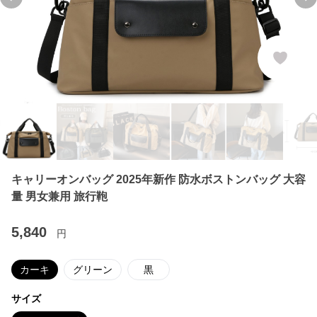
Previous slide
Ne
キャリーオンバッグ 2025年新作 防水ボストンバッグ 大容
量 男女兼用 旅行鞄
5,840
円
カーキ
グリーン
黒
サイズ