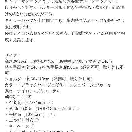
キャリーオンバッグとして最適な大容量ボストンバッグです。
取り外し可能なショルダーベルト付きで手持ち・肩掛け・斜め掛
けの3通りの使い方が可能。
キャリーバッグの上に固定でき、機内持ち込みサイズで旅行や出
張に便利です。
軽量ナイロン素材でA4サイズ対応、通勤通学からジム利用まで幅
広く活躍します。
サイズ：
高さ:約35cm 上横幅:約40cm 底横幅:約40cm マチ:約14cm
持ち手高さ:約14cm 持ち手長さ:約50cm（調節不可、取り外し不
可）
ショルダー:約60-118cm（調節可、取り外し可）
カラー：ブラック/ベージュ/グレイッシュベージュ/カーキ
素材：ナイロン+ポリエステル
■収納について
・A4対応（22×31cm)：〇
・iPadmini対応（19.6×13.5×0.7cm)：〇
・長財布（10×20cm）：〇
・二つ折り財布:〇
・キーケース:〇