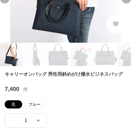
Previous slide
Ne
キャリーオンバッグ 男性用斜めがけ撥水ビジネスバッグ
7,400
円
黒
ブルー
1