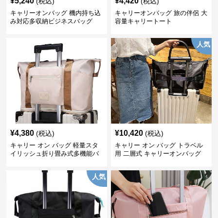
¥
5,240
¥
4,420
(税込)
(税込)
キャリーオンバッグ 機内持ち込
キャリーオンバッグ 旅の伴侶 大
み対応多収納ビジネスバッグ
容量キャリートート
人気
¥
4,380
¥
10,420
(税込)
(税込)
キャリー オン バッグ 軽量スタ
キャリー オン バッグ トラベル
イリッシュ折り畳み式多機能バ
用 二層式 キャリーオンバッグ
ッグ
人気