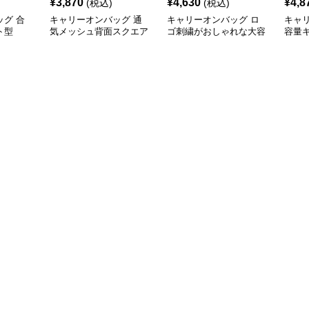
¥
3,870
¥
4,630
¥
4,8
(税込)
(税込)
グ 合
キャリーオンバッグ 通
キャリーオンバッグ ロ
キャ
ト型
気メッシュ背面スクエア
ゴ刺繍がおしゃれな大容
容量
サック
リュック
量リュックサック
機能