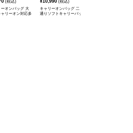
70
¥
10,990
¥
4,570
(税込)
(税込)
¥
5710
(割引前)
リーオンバッグ 大
キャリーオンバッグ 二
キャリーオンバッグ 機
キャリーオン対応多
通りソフトキャリーバッ
内持ち込み対応多機能リ
旅行リュック
グ リュック
ュックサック