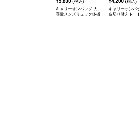
¥
5,800
¥
4,200
(税込)
(税込)
キャリーオンバッグ 大
キャリーオンバッ
容量メンズリュック多機
皮切り替えトー
能バックパック
2wayリュック