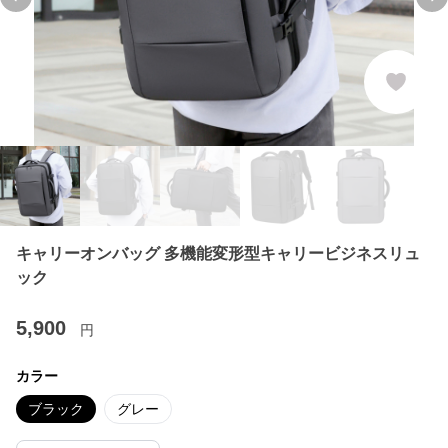
Previous slide
Ne
キャリーオンバッグ 多機能変形型キャリービジネスリュ
ック
5,900
円
カラー
ブラック
グレー