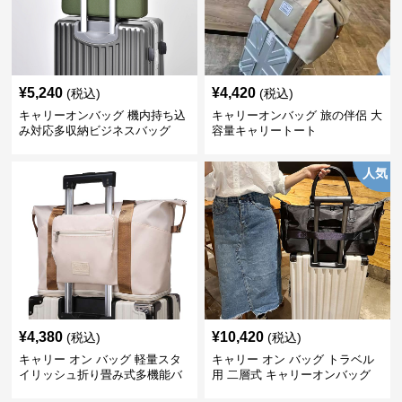
¥
5,240
¥
4,420
(税込)
(税込)
キャリーオンバッグ 機内持ち込
キャリーオンバッグ 旅の伴侶 大
み対応多収納ビジネスバッグ
容量キャリートート
人気
¥
4,380
¥
10,420
(税込)
(税込)
キャリー オン バッグ 軽量スタ
キャリー オン バッグ トラベル
イリッシュ折り畳み式多機能バ
用 二層式 キャリーオンバッグ
ッグ