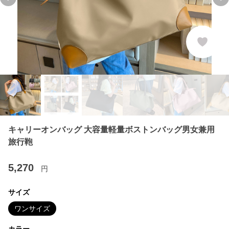
Previous slide
Ne
キャリーオンバッグ 大容量軽量ボストンバッグ男女兼用
旅行鞄
5,270
円
サイズ
ワンサイズ