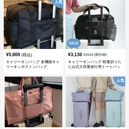
人気
SALE
¥
5,800
¥
3,130
(税込)
¥
3910
(割引前)
キャリーオンバッグ 多機能キャ
キャリーオンバッグ 軽量折りた
リーオンボストンバッグ
たみ式大容量旅行用トートバッ
グ
人気