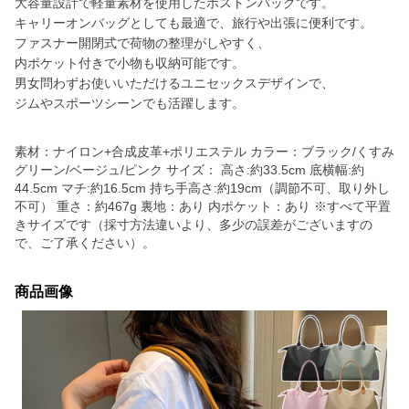
大容量設計で軽量素材を使用したボストンバッグです。
キャリーオンバッグとしても最適で、旅行や出張に便利です。
ファスナー開閉式で荷物の整理がしやすく、
内ポケット付きで小物も収納可能です。
男女問わずお使いいただけるユニセックスデザインで、
ジムやスポーツシーンでも活躍します。
素材：ナイロン+合成皮革+ポリエステル カラー：ブラック/くすみ
グリーン/ベージュ/ピンク サイズ： 高さ:約33.5cm 底横幅:約
44.5cm マチ:約16.5cm 持ち手高さ:約19cm（調節不可、取り外し
不可） 重さ：約467g 裏地：あり 内ポケット：あり ※すべて平置
きサイズです（採寸方法違いより、多少の誤差がございますの
で、ご了承ください）。
商品画像