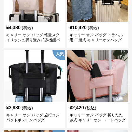
¥
4,380
¥
10,420
(税込)
(税込)
キャリー オン バッグ 軽量スタ
キャリー オン バッグ トラベル
イリッシュ折り畳み式多機能バ
用 二層式 キャリーオンバッグ
ッグ
人気
¥
3,880
¥
2,420
(税込)
(税込)
キャリー オン バッグ 旅行コン
キャリー オン バッグ 折りたた
パクトボストンバッグ
み式 キャリーオン トートバッグ