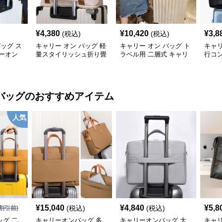
¥
4,380
¥
10,420
¥
3,8
(税込)
(税込)
バッグ ス
キャリー オン バッグ 軽
キャリー オン バッグ ト
キャリ
ーオン
量スタイリッシュ折り畳
ラベル用 二層式 キャリ
行コ
み式多機能バッグ
ーオンバッグ
ッグ
バッグ
のおすすめアイテム
人気
¥
15,040
¥
4,840
¥
5,8
(税込)
(税込)
割引前)
グ 二
キャリーオンバッグ 多
キャリーオンバッグ 大
キャ