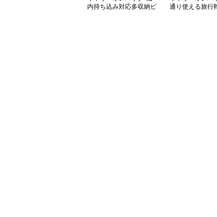
内持ち込み対応多収納ビ
通り使える旅行
ジネスバッグ
能付き仕事用
ビジネスバッグ