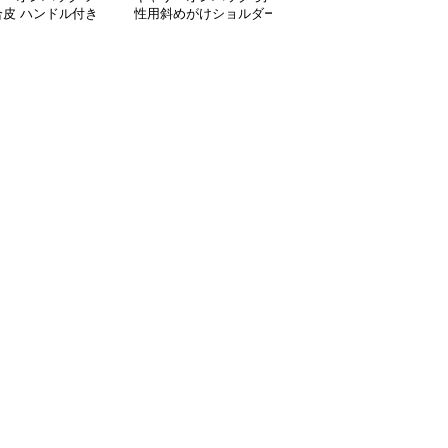
合皮 ハンドル付き
性用斜めがけショルダー
ンズ防水ビジネストート
ネスバッグ ブラッ
バッグ合成皮革製ビジネ
バッグ 軽量ショルダー
スバッグ
付