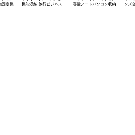
鞄固定機
機能収納 旅行ビジネス
容量ノートパソコン収納
ンズ
手提げ鞄
バッグ
バッグ 衝撃保護クッシ
ビジ
ョン付き
ク