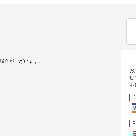
g
場合がございます。
お
ビ
応
P