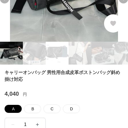
Previous slide
Ne
キャリーオンバッグ 男性用合成皮革ボストンバッグ斜め
掛け対応
4,040
円
A
B
C
D
1