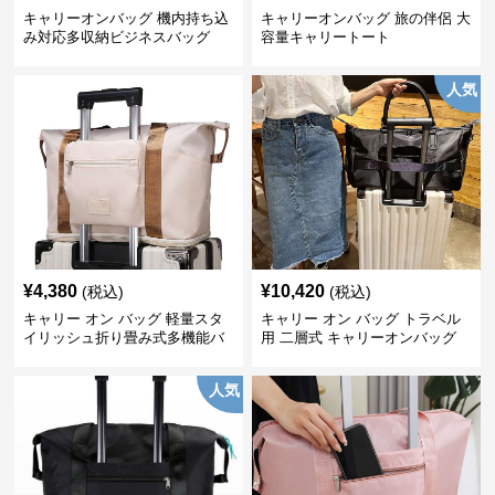
キャリーオンバッグ 機内持ち込
キャリーオンバッグ 旅の伴侶 大
み対応多収納ビジネスバッグ
容量キャリートート
人気
¥
4,380
¥
10,420
(税込)
(税込)
キャリー オン バッグ 軽量スタ
キャリー オン バッグ トラベル
イリッシュ折り畳み式多機能バ
用 二層式 キャリーオンバッグ
ッグ
人気