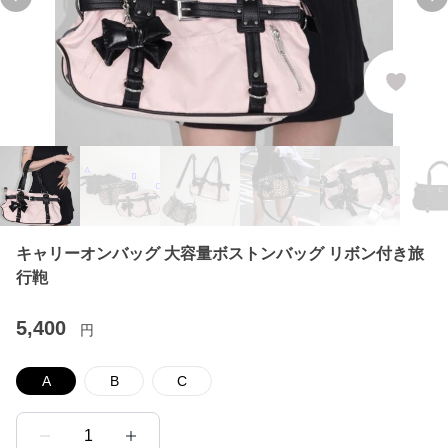
Previous slide
Ne
キャリーオンバッグ 大容量ボストンバッグ リボン付き旅
行鞄
5,400
円
A
B
C
1