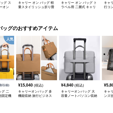
バッグ ス
キャリー オン バッグ 軽
キャリー オン バッグ ト
キャリ
ーオン
量スタイリッシュ折り畳
ラベル用 二層式 キャリ
行コ
み式多機能バッグ
ーオンバッグ
ッグ
バッグ
のおすすめアイテム
人気
¥
15,040
¥
4,840
¥
5,8
(税込)
(税込)
割引前)
グ 二
キャリーオンバッグ 多
キャリーオンバッグ 大
キャ
鞄固定機
機能収納 旅行ビジネス
容量ノートパソコン収納
ンズ
手提げ鞄
バッグ
バッグ 衝撃保護クッシ
ビジ
ョン付き
ク