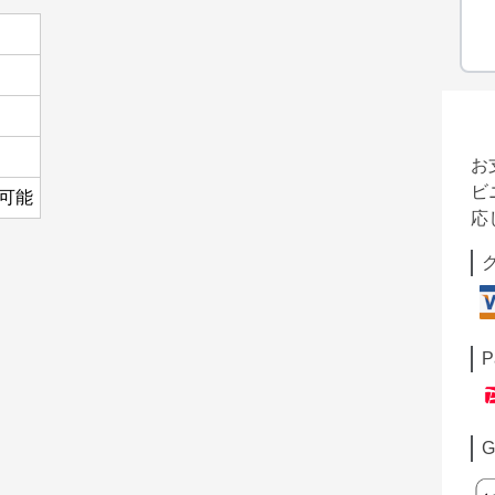
お
ビ
納可能
応
P
G