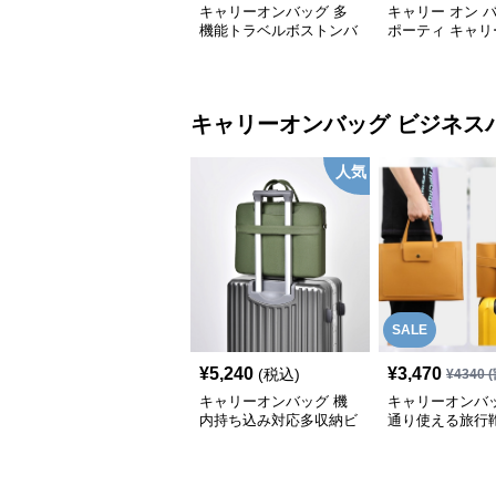
キャリーオンバッグ 多
キャリー オン 
機能トラベルボストンバ
ポーティ キャリ
ッグ
ボストン
キャリーオンバッグ
ビジネス
人気
SALE
¥
5,240
¥
3,470
(税込)
¥
4340
(
キャリーオンバッグ 機
キャリーオンバッ
内持ち込み対応多収納ビ
通り使える旅行
ジネスバッグ
能付き仕事用
ビジネスバッグ