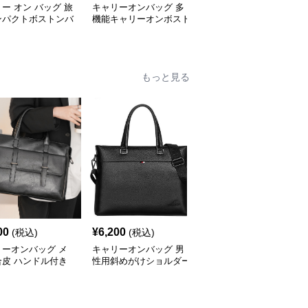
ー オン バッグ 旅
キャリーオンバッグ 多
キャリー オン バッグ キ
ンパクトボストンバ
機能キャリーオンボスト
ャリーオン対応 上質レ
ンバッグ
ザー調バッグ
もっと見る
00
¥
6,200
¥
4,820
(税込)
(税込)
(税込)
リーオンバッグ メ
キャリーオンバッグ 男
キャリーオンバッグ メ
合皮 ハンドル付き
性用斜めがけショルダー
ンズ防水ビジネストート
ネスバッグ ブラッ
バッグ合成皮革製ビジネ
バッグ 軽量ショルダー
スバッグ
付