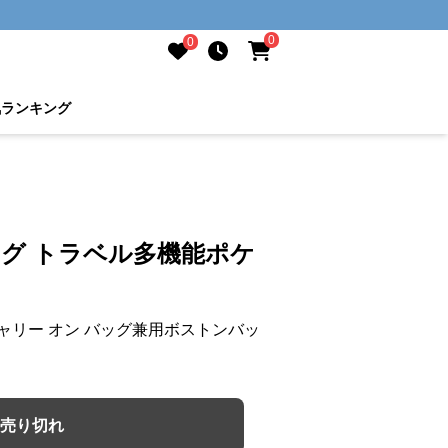
0
0
気ランキング
ッグ トラベル多機能ポケ
ャリー オン バッグ兼用ボストンバッ
売り切れ