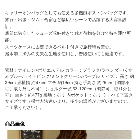
キャリーオンバッグとしても使える多機能ボストンバッグです。
旅行・出張・ジム・合宿など幅広いシーンで活躍する大容量設
計。
底部に独立したシューズ収納付きで靴と荷物を分けて持ち運び可
能。
スーツケースに固定できるベルト付きで旅行時も安心。
撥水加工済みの丈夫な生地を使用し、普段使いにも最適です。
素材：ナイロン+ポリエステル カラー：ブラック/ラベンダー/くす
みブルー/ライトピンク/ミントグリーン/パープル サイズ： 高さ:約
39cm 底横幅:約47cm マチ:約19cm 持ち手高さ:約26cm（調節不
可、取り外し不可） ショルダー:約63-120cm（調節可、取り外し
可） 重さ：約477g 裏地：あり 内ポケット：あり ※すべて平置き
サイズです（採寸方法違いより、多少の誤差がございますので、
ご了承ください）。
商品画像