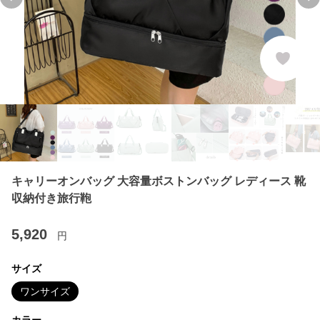
Previous slide
Ne
キャリーオンバッグ 大容量ボストンバッグ レディース 靴
収納付き旅行鞄
5,920
円
サイズ
ワンサイズ