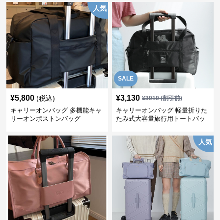
人気
SALE
¥
5,800
¥
3,130
(税込)
¥
3910
(割引前)
キャリーオンバッグ 多機能キャ
キャリーオンバッグ 軽量折りた
リーオンボストンバッグ
たみ式大容量旅行用トートバッ
グ
人気