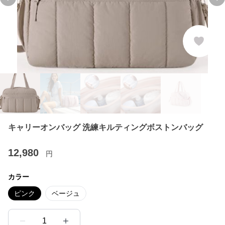
Previous slide
Ne
キャリーオンバッグ 洗練キルティングボストンバッグ
12,980
円
カラー
ピンク
ベージュ
1