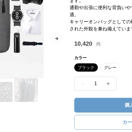
ます。
通勤や出張に便利な背負いや
適。
キャリーオンバッグとしての
された外観を兼ね備えていま
Next slide
10,420
円
カラー
ブラック
グレー
1
購
カー