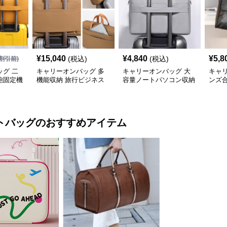
¥
15,040
¥
4,840
¥
5,8
(税込)
(税込)
割引前)
グ 二
キャリーオンバッグ 多
キャリーオンバッグ 大
キャ
鞄固定機
機能収納 旅行ビジネス
容量ノートパソコン収納
ンズ
手提げ鞄
バッグ
バッグ 衝撃保護クッシ
ビジ
ョン付き
ク
トバッグ
のおすすめアイテム