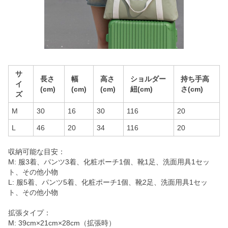
サ
長さ
幅
高さ
ショルダー
持ち手高
イ
(cm)
(cm)
(cm)
紐(cm)
さ(cm)
ズ
M
30
16
30
116
20
L
46
20
34
116
20
収納可能な目安：
M: 服3着、パンツ3着、化粧ポーチ1個、靴1足、洗面用具1セッ
ト、その他小物
L: 服5着、パンツ5着、化粧ポーチ1個、靴2足、洗面用具1セッ
ト、その他小物
拡張タイプ：
M: 39cm×21cm×28cm（拡張時）