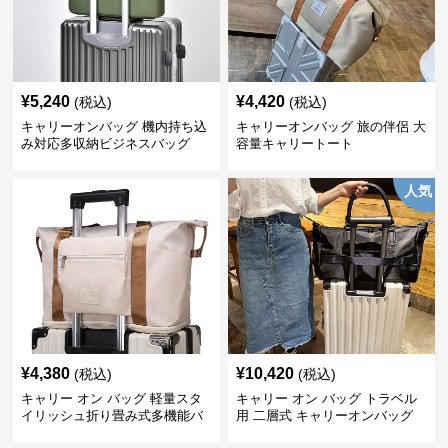
¥
5,240
¥
4,420
(税込)
(税込)
キャリーオンバッグ 機内持ち込
キャリーオンバッグ 旅の伴侶 大
み対応多収納ビジネスバッグ
容量キャリートート
人気
¥
4,380
¥
10,420
(税込)
(税込)
キャリー オン バッグ 軽量スタ
キャリー オン バッグ トラベル
イリッシュ折り畳み式多機能バ
用 二層式 キャリーオンバッグ
ッグ