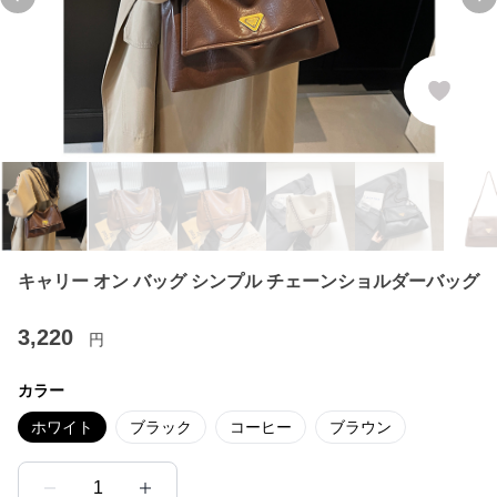
Previous slide
Ne
キャリー オン バッグ シンプル チェーンショルダーバッグ
3,220
円
カラー
ホワイト
ブラック
コーヒー
ブラウン
1