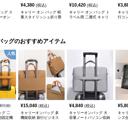
¥
4,380
¥
10,420
¥
3,8
(税込)
(税込)
バッグ ス
キャリー オン バッグ 軽
キャリー オン バッグ ト
キャリ
ーオン
量スタイリッシュ折り畳
ラベル用 二層式 キャリ
行コ
み式多機能バッグ
ーオンバッグ
ッグ
バッグ
のおすすめアイテム
人気
¥
15,040
¥
4,840
¥
5,8
(税込)
(税込)
割引前)
グ 二
キャリーオンバッグ 多
キャリーオンバッグ 大
キャ
鞄固定機
機能収納 旅行ビジネス
容量ノートパソコン収納
ンズ
手提げ鞄
バッグ
バッグ 衝撃保護クッシ
ビジ
ョン付き
ク