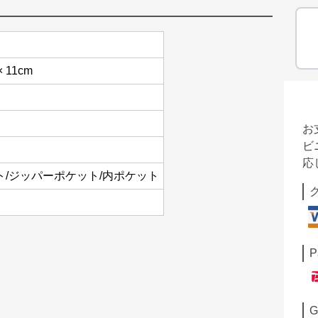
× 11cm
お
ビ
応
ト/ジッパーポケット/内ポケット
P
G