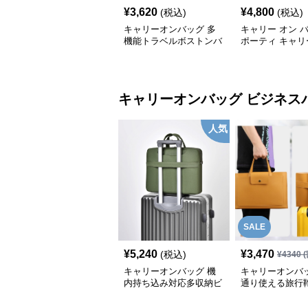
¥
3,620
¥
4,800
(税込)
(税込)
キャリーオンバッグ 多
キャリー オン 
機能トラベルボストンバ
ポーティ キャリ
ッグ
ボストン
キャリーオンバッグ
ビジネス
人気
SALE
¥
5,240
¥
3,470
(税込)
¥
4340
(
キャリーオンバッグ 機
キャリーオンバッ
内持ち込み対応多収納ビ
通り使える旅行
ジネスバッグ
能付き仕事用
ビジネスバッグ