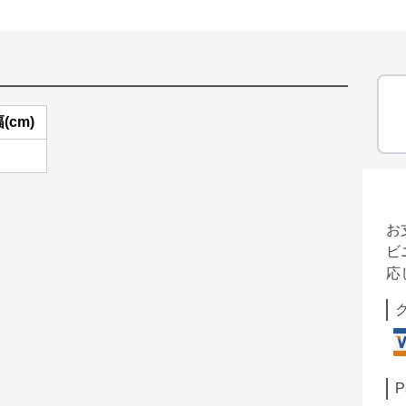
(cm)
お
ビ
応
P