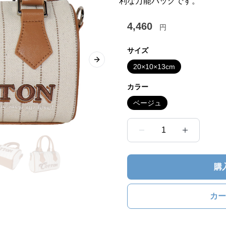
利な万能バッグです。
4,460
円
サイズ
Next slide
20×10×13cm
カラー
ベージュ
1
購
カー