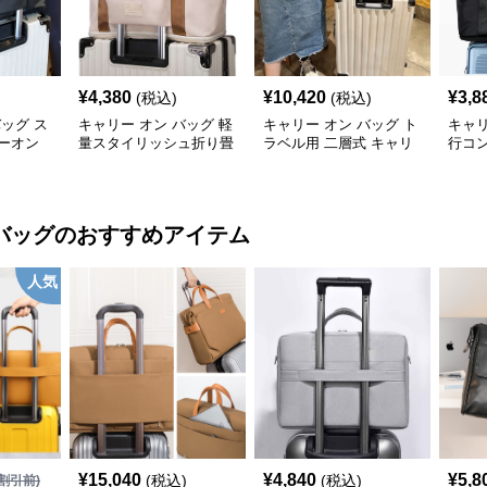
¥
4,380
¥
10,420
¥
3,8
(税込)
(税込)
バッグ ス
キャリー オン バッグ 軽
キャリー オン バッグ ト
キャリ
ーオン
量スタイリッシュ折り畳
ラベル用 二層式 キャリ
行コ
み式多機能バッグ
ーオンバッグ
ッグ
バッグ
のおすすめアイテム
人気
¥
15,040
¥
4,840
¥
5,8
(税込)
(税込)
割引前)