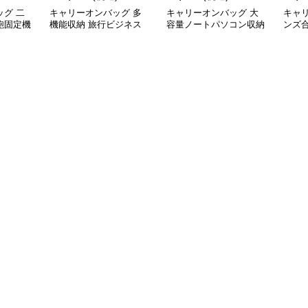
グ 二
キャリーオンバッグ 多
キャリーオンバッグ 大
キャ
鞄固定機
機能収納 旅行ビジネス
容量ノートパソコン収納
ンズ
手提げ鞄
バッグ
バッグ 衝撃保護クッシ
ビジ
ョン付き
ク