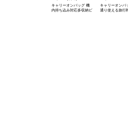
キャリーオンバッグ 機
キャリーオンバッ
内持ち込み対応多収納ビ
通り使える旅行
ジネスバッグ
能付き仕事用
ビジネスバッグ