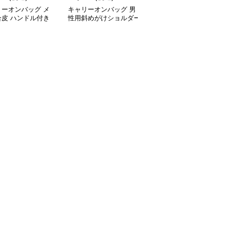
リーオンバッグ メ
キャリーオンバッグ 男
キャリーオンバッグ メ
合皮 ハンドル付き
性用斜めがけショルダー
ンズ防水ビジネストート
ネスバッグ ブラッ
バッグ合成皮革製ビジネ
バッグ 軽量ショルダー
スバッグ
付