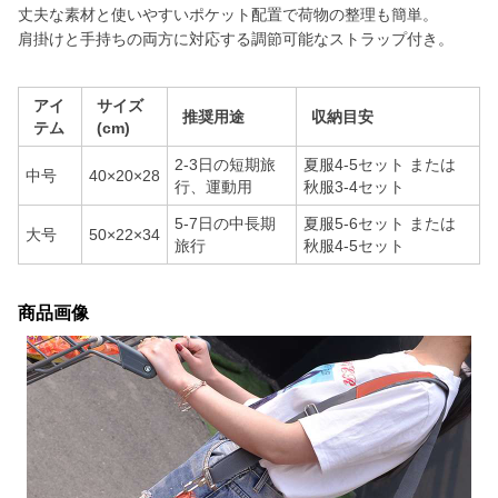
丈夫な素材と使いやすいポケット配置で荷物の整理も簡単。
肩掛けと手持ちの両方に対応する調節可能なストラップ付き。
アイ
サイズ
推奨用途
収納目安
テム
(cm)
2-3日の短期旅
夏服4-5セット または
中号
40×20×28
行、運動用
秋服3-4セット
5-7日の中長期
夏服5-6セット または
大号
50×22×34
旅行
秋服4-5セット
商品画像