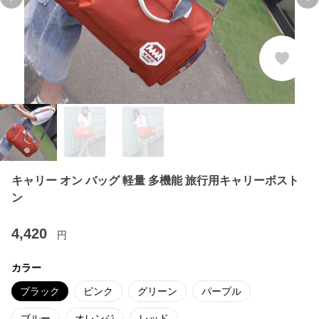
Previous slide
Ne
キャリー オン バッグ 軽量 多機能 旅行用キャリーボスト
ン
4,420
円
カラー
ブラック
ピンク
グリーン
パープル
ブルー
オレンジ
レッド