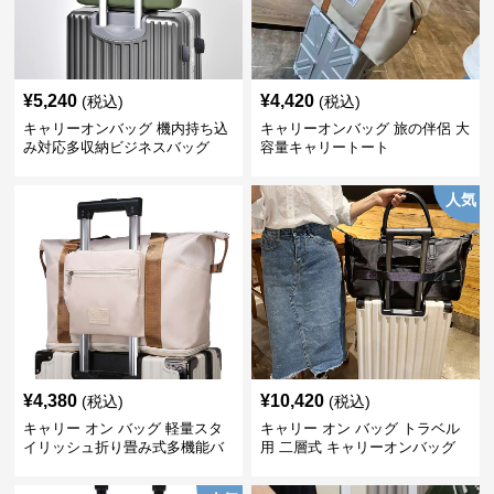
¥
5,240
¥
4,420
(税込)
(税込)
キャリーオンバッグ 機内持ち込
キャリーオンバッグ 旅の伴侶 大
み対応多収納ビジネスバッグ
容量キャリートート
人気
¥
4,380
¥
10,420
(税込)
(税込)
キャリー オン バッグ 軽量スタ
キャリー オン バッグ トラベル
イリッシュ折り畳み式多機能バ
用 二層式 キャリーオンバッグ
ッグ