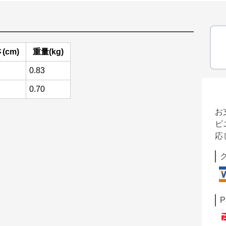
(cm)
重量(kg)
0.83
0.70
お
ビ
応
P