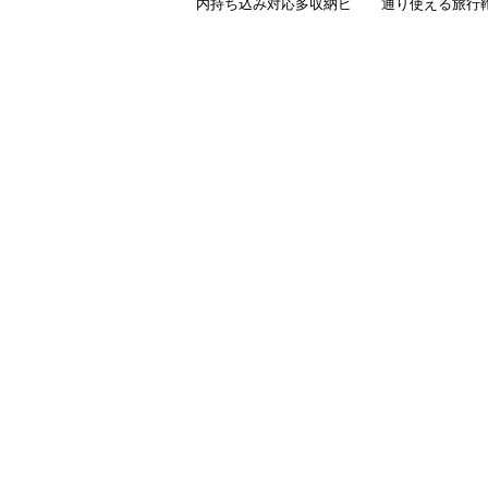
内持ち込み対応多収納ビ
通り使える旅行
ジネスバッグ
能付き仕事用
ビジネスバッグ