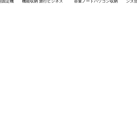
鞄固定機
機能収納 旅行ビジネス
容量ノートパソコン収納
ンズ
手提げ鞄
バッグ
バッグ 衝撃保護クッシ
ビジ
ョン付き
ク