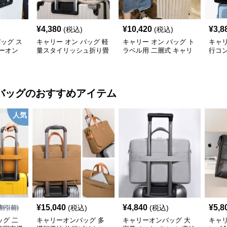
¥
4,380
¥
10,420
¥
3,8
(税込)
(税込)
バッグ ス
キャリー オン バッグ 軽
キャリー オン バッグ ト
キャリ
ーオン
量スタイリッシュ折り畳
ラベル用 二層式 キャリ
行コ
み式多機能バッグ
ーオンバッグ
ッグ
バッグ
のおすすめアイテム
人気
¥
15,040
¥
4,840
¥
5,8
(税込)
(税込)
割引前)
グ 二
キャリーオンバッグ 多
キャリーオンバッグ 大
キャ