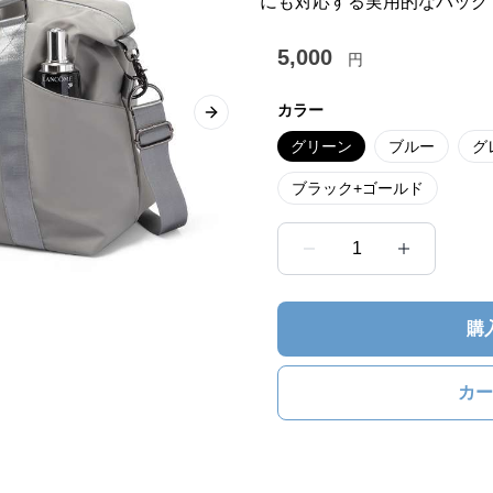
にも対応する実用的なバッグ
5,000
円
カラー
Next slide
グリーン
ブルー
グ
ブラック+ゴールド
1
購
カー