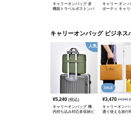
キャリーオンバッグ 多
キャリー オン 
機能トラベルボストンバ
ポーティ キャリ
ッグ
ボストン
キャリーオンバッグ
ビジネス
人気
SALE
¥
5,240
¥
3,470
(税込)
¥
4340
(
キャリーオンバッグ 機
キャリーオンバッ
内持ち込み対応多収納ビ
通り使える旅行
ジネスバッグ
能付き仕事用
ビジネスバッグ