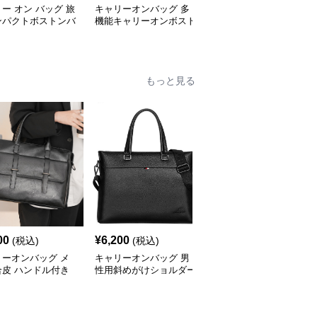
ー オン バッグ 旅
キャリーオンバッグ 多
キャリー オン バッグ キ
ンパクトボストンバ
機能キャリーオンボスト
ャリーオン対応 上質レ
ンバッグ
ザー調バッグ
もっと見る
00
¥
6,200
¥
4,820
(税込)
(税込)
(税込)
リーオンバッグ メ
キャリーオンバッグ 男
キャリーオンバッグ メ
合皮 ハンドル付き
性用斜めがけショルダー
ンズ防水ビジネストート
ネスバッグ ブラッ
バッグ合成皮革製ビジネ
バッグ 軽量ショルダー
スバッグ
付