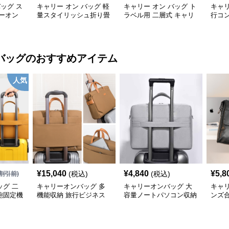
バッグ ス
キャリー オン バッグ 軽
キャリー オン バッグ ト
キャリ
ーオン
量スタイリッシュ折り畳
ラベル用 二層式 キャリ
行コ
み式多機能バッグ
ーオンバッグ
ッグ
バッグ
のおすすめアイテム
人気
¥
15,040
¥
4,840
¥
5,8
(税込)
(税込)
割引前)
グ 二
キャリーオンバッグ 多
キャリーオンバッグ 大
キャ
鞄固定機
機能収納 旅行ビジネス
容量ノートパソコン収納
ンズ
手提げ鞄
バッグ
バッグ 衝撃保護クッシ
ビジ
ョン付き
ク