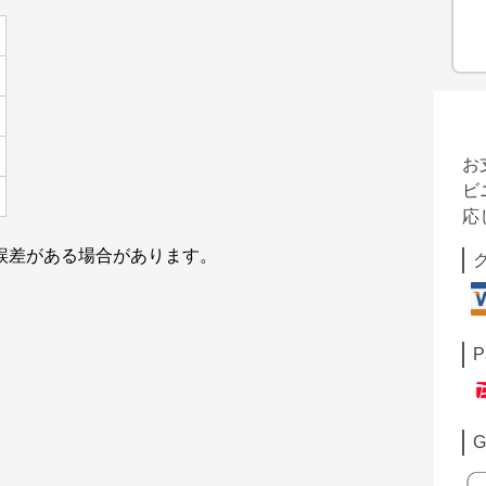
お
ビ
応
mの誤差がある場合があります。
P
G