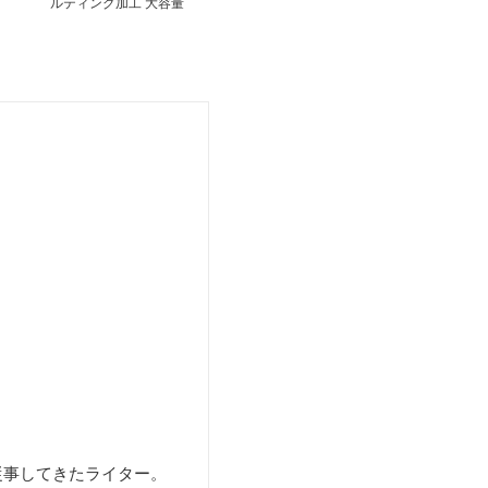
ルティング加工 大容量
ボストン バッグ
従事してきたライター。