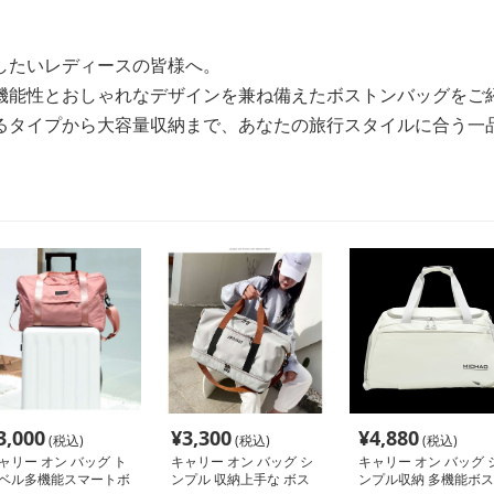
したいレディースの皆様へ。
機能性とおしゃれなデザインを兼ね備えたボストンバッグをご
るタイプから大容量収納まで、あなたの旅行スタイルに合う一
3,000
¥
3,300
¥
4,880
(税込)
(税込)
(税込)
ャリー オン バッグ ト
キャリー オン バッグ シ
キャリー オン バッグ 
ベル多機能スマートボ
ンプル 収納上手な ボス
ンプル収納 多機能ボス