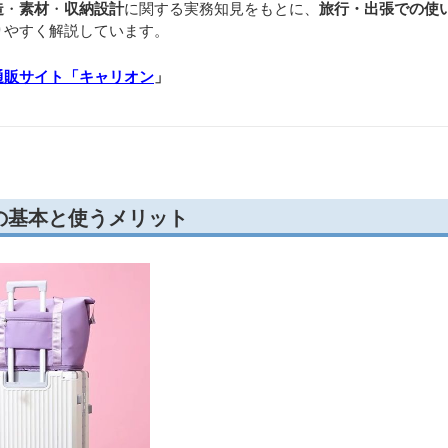
造
・
素材
・
収納設計
に関する実務知見をもとに、
旅行・出張での使
りやすく解説しています。
通販サイト「キャリオン
」
の基本と使うメリット