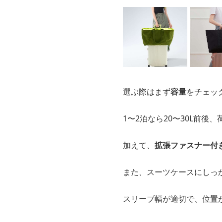
選ぶ際はまず
容量
をチェッ
1〜2泊なら20〜30L前後
加えて、
拡張ファスナー付
また、スーツケースにしっ
スリーブ幅が適切で、位置