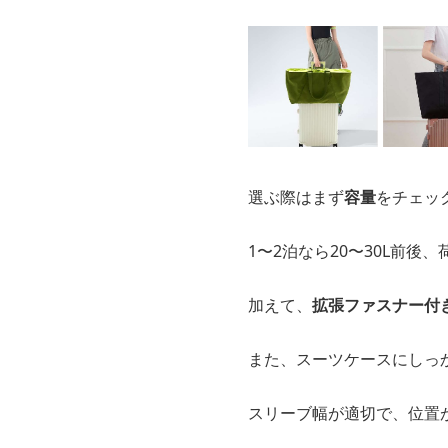
選ぶ際はまず
容量
をチェッ
1〜2泊なら20〜30L前後
加えて、
拡張ファスナー付
また、スーツケースにしっ
スリーブ幅が適切で、位置