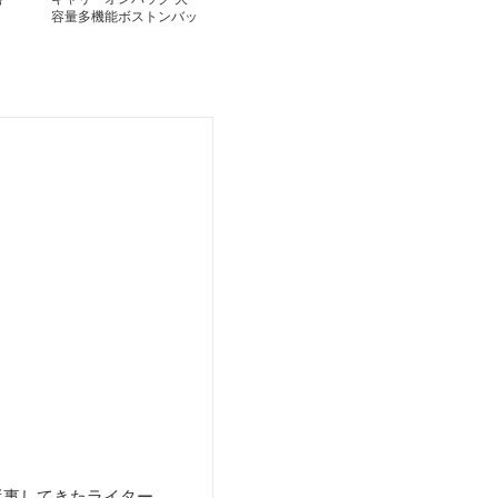
容量多機能ボストンバッ
グ旅行用防水キャリーオ
ン対応
従事してきたライター。