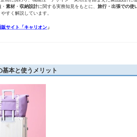
造
・
素材
・
収納設計
に関する実務知見をもとに、
旅行・出張での使
りやすく解説しています。
通販サイト「キャリオン
」
の基本と使うメリット