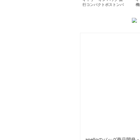
行コンパクトボストンバ
機
ッグ
バ
anelloのバッグ商品