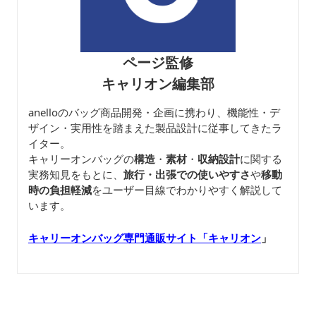
ページ監修
キャリオン編集部
anelloのバッグ商品開発・企画に携わり、機能性・デ
ザイン・実用性を踏まえた製品設計に従事してきたラ
イター。
キャリーオンバッグの
構造
・
素材
・
収納設計
に関する
実務知見をもとに、
旅行・出張での使いやすさ
や
移動
時の負担軽減
をユーザー目線でわかりやすく解説して
います。
キャリーオンバッグ専門通販サイト「キャリオン
」