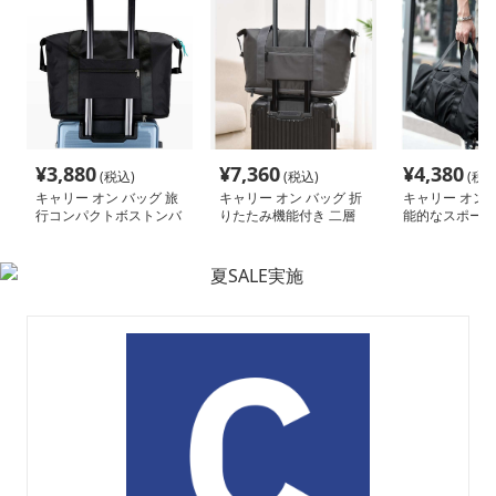
¥
3,880
¥
7,360
¥
4,380
(税込)
(税込)
(税込
キャリー オン バッグ 旅
キャリー オン バッグ 折
キャリー オン 
行コンパクトボストンバ
りたたみ機能付き 二層
能的なスポーツ
ッグ
式キャリーオントート
トンバッグ