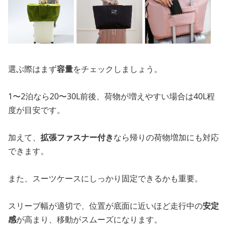
選ぶ際はまず
容量
をチェックしましょう。
1〜2泊なら20〜30L前後、荷物が増えやすい場合は40L程
度が目安です。
加えて、
拡張ファスナー付き
なら帰りの荷物増加にも対応
できます。
また、スーツケースにしっかり固定できるかも重要。
スリーブ幅が適切で、位置が底面に近いほど走行中の
安定
感
が高まり、移動がスムーズになります。