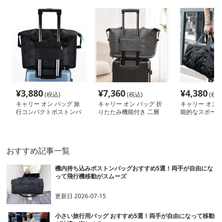
¥
3,880
¥
7,360
¥
4,380
(税込)
(税込)
(税込
キャリー オン バッグ 旅
キャリー オン バッグ 折
キャリー オン 
行コンパクトボストンバ
りたたみ機能付き 二層
能的なスポーツ
ッグ
式キャリーオントート
トンバッグ
おすすめ記事一覧
機内持ち込みボストンバッグおすすめ5選！両手が自由にな
って飛行機移動がスムーズ
更新日
2026-07-15
小さい旅行用バッグ おすすめ5選！両手が自由になって移動