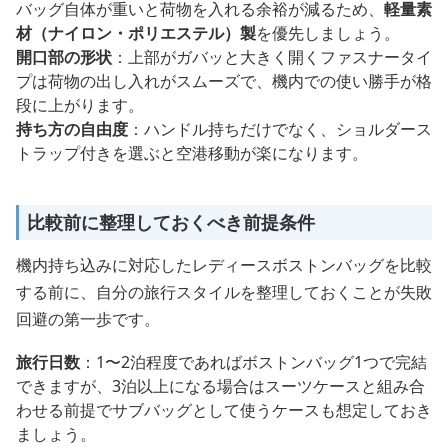
バッグ自体が重いと荷物を入れる余裕が減るため、
軽量素
材（ナイロン・ポリエステル）製
を優先しましょう。
開口部の形状
：上部がガバッと大きく開くファスナータイ
プは荷物の出し入れがスムーズで、機内での使い勝手が格
段に上がります。
持ち方の自由度
：ハンドル持ちだけでなく、ショルダース
トラップ付きを選ぶと空港移動が楽になります。
比較前に整理しておくべき前提条件
機内持ち込みに対応したレディースボストンバッグを比較
する前に、自分の旅行スタイルを整理しておくことが失敗
回避の第一歩です。
旅行日数
：1〜2泊程度であればボストンバッグ1つで完結
できますが、3泊以上になる場合はスーツケースと組み合
わせる前提でサブバッグとして使うケースも想定しておき
ましょう。