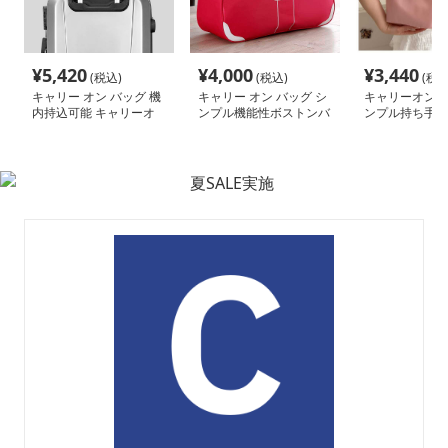
¥
5,420
¥
4,000
¥
3,440
(税込)
(税込)
(税込
キャリー オン バッグ 機
キャリー オン バッグ シ
キャリーオンバ
内持込可能 キャリーオ
ンプル機能性ボストンバ
ンプル持ち手ミ
ン収納トートバッグ
ッグ
ートバッグ