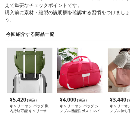
えで重要なチェックポイントです。
購入前に素材・縫製の説明欄を確認する習慣をつけましょ
う。
今回紹介する商品一覧
¥
5,420
¥
4,000
¥
3,440
(税込)
(税込)
(税込
キャリー オン バッグ 機
キャリー オン バッグ シ
キャリーオンバ
内持込可能 キャリーオ
ンプル機能性ボストンバ
ンプル持ち手ミ
ン収納トートバッグ
ッグ
ートバッグ