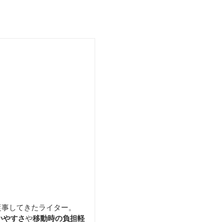
トート
ートバッグ
キャリーバッグ
従事してきたライター。
いやすさ
や
移動時の負担軽