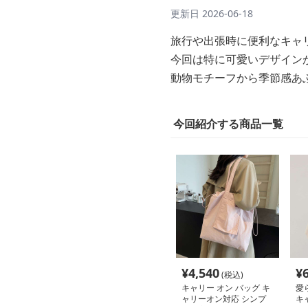
更新日
2026-06-18
旅行や出張時に便利なキャ
今回は特に可愛いデザイン
動物モチーフから季節感あ
今回紹介する商品一覧
¥
4,540
¥
(税込)
キャリー オン バッグ キ
愛
ャリーオン対応 シンプ
キ