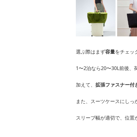
選ぶ際はまず
容量
をチェッ
1〜2泊なら20〜30L前後
加えて、
拡張ファスナー付
また、スーツケースにしっ
スリーブ幅が適切で、位置