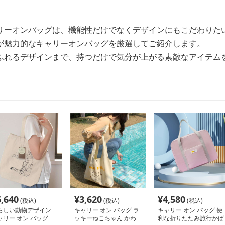
リーオンバッグは、機能性だけでなくデザインにもこだわりた
が魅力的なキャリーオンバッグを厳選してご紹介します。
ふれるデザインまで、持つだけで気分が上がる素敵なアイテム
6,640
¥
3,620
¥
4,580
(税込)
(税込)
(税込)
らしい動物デザイン
キャリー オン バッグ ラ
キャリー オン バッグ 便
ャリー オン バッグ
ッキーねこちゃん かわ
利な折りたたみ旅行かば