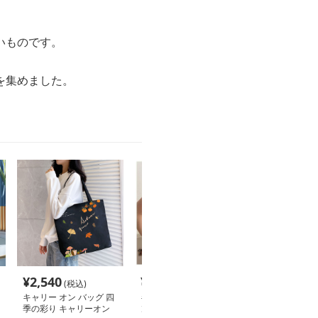
いものです。
を集めました。
¥
2,540
¥
3,440
¥
8,200
(税込)
(税込)
(税込
キャリー オン バッグ 四
キャリーオンバッグ シ
キャリーオンバ
季の彩り キャリーオン
ンプル持ち手ミニマルト
行者のための二