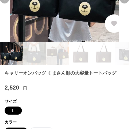
Previous slide
Ne
キャリーオンバッグ くまさん顔の大容量トートバッグ
2,520
円
サイズ
L
カラー