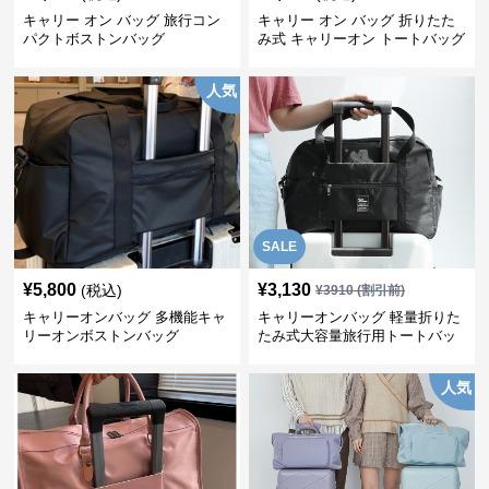
キャリー オン バッグ 旅行コン
キャリー オン バッグ 折りたた
パクトボストンバッグ
み式 キャリーオン トートバッグ
人気
SALE
¥
5,800
¥
3,130
(税込)
¥
3910
(割引前)
キャリーオンバッグ 多機能キャ
キャリーオンバッグ 軽量折りた
リーオンボストンバッグ
たみ式大容量旅行用トートバッ
グ
人気