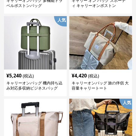
キャリーオンバッグ 多機能トラ
キャリー オン バッグ スポーテ
ベルボストンバッグ
ィ キャリーオンボストン
人気
¥
5,240
¥
4,420
(税込)
(税込)
キャリーオンバッグ 機内持ち込
キャリーオンバッグ 旅の伴侶 大
み対応多収納ビジネスバッグ
容量キャリートート
人気