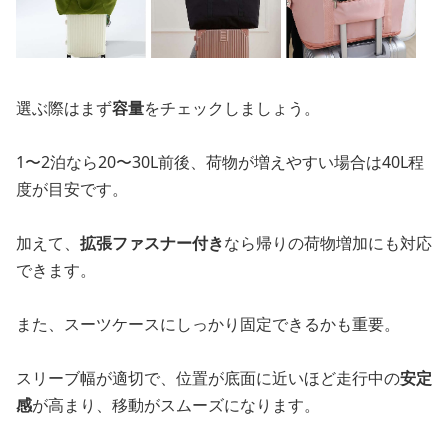
選ぶ際はまず
容量
をチェックしましょう。
1〜2泊なら20〜30L前後、荷物が増えやすい場合は40L程
度が目安です。
加えて、
拡張ファスナー付き
なら帰りの荷物増加にも対応
できます。
また、スーツケースにしっかり固定できるかも重要。
スリーブ幅が適切で、位置が底面に近いほど走行中の
安定
感
が高まり、移動がスムーズになります。