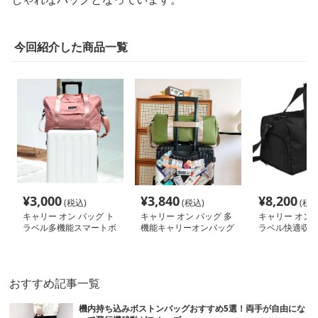
今回紹介した商品一覧
¥
3,000
¥
3,840
¥
8,200
(税込)
(税込)
(税込
キャリー オン バッグ ト
キャリー オン バッグ 多
キャリー オン 
ラベル多機能スマートボ
機能キャリーオンバッグ
ラベル快適収納
ストン
トートバッグ
バッグ
おすすめ記事一覧
機内持ち込みボストンバッグおすすめ5選！両手が自由にな