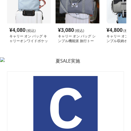
¥
4,080
¥
3,080
¥
4,800
(税込)
(税込)
(税込
キャリー オン バッグ キ
キャリー オン バッグ シ
キャリー オン 
ャリーオンワイドポケッ
ンプル機能派 旅行トー
ンプル収納ボス
ト収納バッグ
ト キャリー装着可能
リー