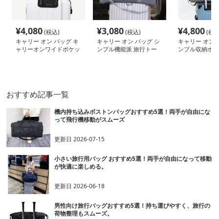
¥
4,080
¥
3,080
¥
4,800
(税込)
(税込)
(税込
キャリー オン バッグ キ
キャリー オン バッグ シ
キャリー オン 
ャリーオンワイドポケッ
ンプル機能派 旅行トー
ンプル収納ボス
ト収納バッグ
ト キャリー装着可能
リー
おすすめ記事一覧
機内持ち込みボストンバッグおすすめ5選！両手が自由にな
って飛行機移動がスムーズ
更新日
2026-07-15
小さい旅行用バッグ おすすめ5選！両手が自由になって移動
が快適に楽しめる。
更新日
2026-06-18
男性向け旅行バッグおすすめ5選！持ち運びやすく、旅行の
荷物整理もスムーズ。