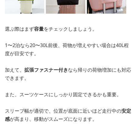
選ぶ際はまず
容量
をチェックしましょう。
1〜2泊なら20〜30L前後、荷物が増えやすい場合は40L程
度が目安です。
加えて、
拡張ファスナー付き
なら帰りの荷物増加にも対応
できます。
また、スーツケースにしっかり固定できるかも重要。
スリーブ幅が適切で、位置が底面に近いほど走行中の
安定
感
が高まり、移動がスムーズになります。