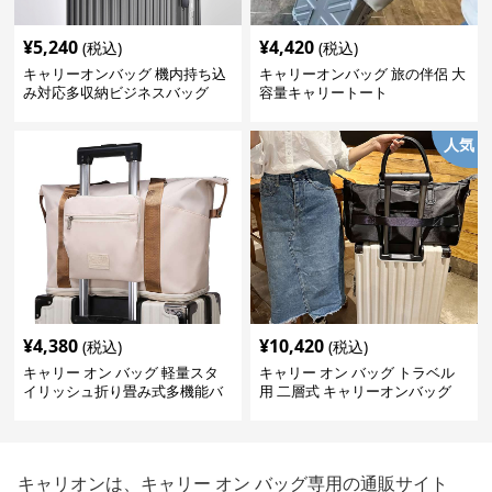
¥
5,240
¥
4,420
(税込)
(税込)
キャリーオンバッグ 機内持ち込
キャリーオンバッグ 旅の伴侶 大
み対応多収納ビジネスバッグ
容量キャリートート
人気
¥
4,380
¥
10,420
(税込)
(税込)
キャリー オン バッグ 軽量スタ
キャリー オン バッグ トラベル
イリッシュ折り畳み式多機能バ
用 二層式 キャリーオンバッグ
ッグ
キャリオンは、キャリー オン バッグ専用の通販サイト