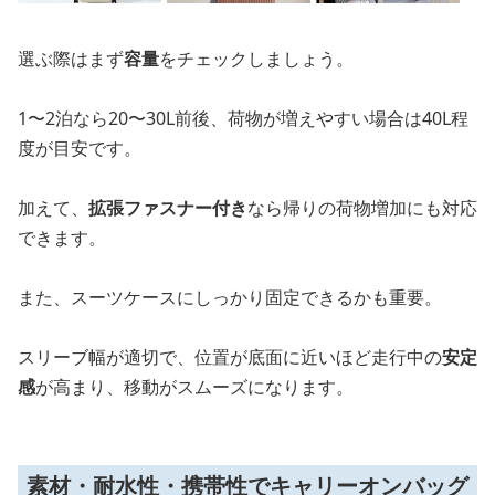
選ぶ際はまず
容量
をチェックしましょう。
1〜2泊なら20〜30L前後、荷物が増えやすい場合は40L程
度が目安です。
加えて、
拡張ファスナー付き
なら帰りの荷物増加にも対応
できます。
また、スーツケースにしっかり固定できるかも重要。
スリーブ幅が適切で、位置が底面に近いほど走行中の
安定
感
が高まり、移動がスムーズになります。
素材・耐水性・携帯性でキャリーオンバッグ