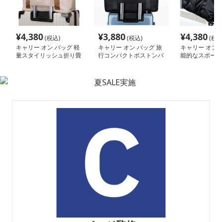
¥
4,380
¥
3,880
¥
4,380
(税込)
(税込)
(税込
キャリー オン バッグ 軽
キャリー オン バッグ 旅
キャリー オン 
量スタイリッシュ折り畳
行コンパクトボストンバ
能的なスポーツ
み式多機能バッグ
ッグ
トンバッグ