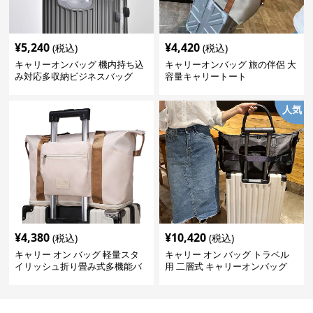
¥
5,240
¥
4,420
(税込)
(税込)
キャリーオンバッグ 機内持ち込
キャリーオンバッグ 旅の伴侶 大
み対応多収納ビジネスバッグ
容量キャリートート
人気
¥
4,380
¥
10,420
(税込)
(税込)
キャリー オン バッグ 軽量スタ
キャリー オン バッグ トラベル
イリッシュ折り畳み式多機能バ
用 二層式 キャリーオンバッグ
ッグ