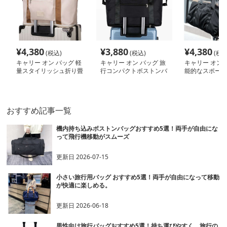
¥
4,380
¥
3,880
¥
4,380
(税込)
(税込)
(税込
キャリー オン バッグ 軽
キャリー オン バッグ 旅
キャリー オン 
量スタイリッシュ折り畳
行コンパクトボストンバ
能的なスポーツ
み式多機能バッグ
ッグ
トンバッグ
おすすめ記事一覧
機内持ち込みボストンバッグおすすめ5選！両手が自由にな
って飛行機移動がスムーズ
更新日
2026-07-15
小さい旅行用バッグ おすすめ5選！両手が自由になって移動
が快適に楽しめる。
更新日
2026-06-18
男性向け旅行バッグおすすめ5選！持ち運びやすく、旅行の