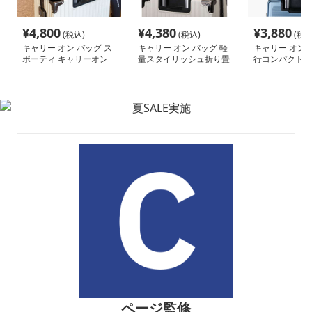
¥
4,800
¥
4,380
¥
3,880
(税込)
(税込)
(税込
キャリー オン バッグ ス
キャリー オン バッグ 軽
キャリー オン 
ポーティ キャリーオン
量スタイリッシュ折り畳
行コンパクトボ
ボストン
み式多機能バッグ
ッグ
ページ監修