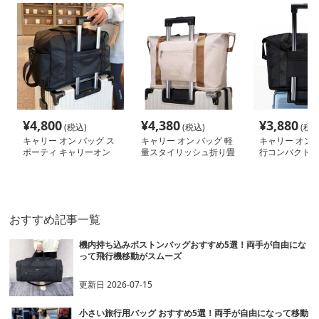
¥
4,800
¥
4,380
¥
3,880
(税込)
(税込)
(税込
キャリー オン バッグ ス
キャリー オン バッグ 軽
キャリー オン 
ポーティ キャリーオン
量スタイリッシュ折り畳
行コンパクトボ
ボストン
み式多機能バッグ
ッグ
おすすめ記事一覧
機内持ち込みボストンバッグおすすめ5選！両手が自由にな
って飛行機移動がスムーズ
更新日
2026-07-15
小さい旅行用バッグ おすすめ5選！両手が自由になって移動