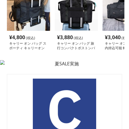
¥
4,800
¥
3,880
¥
3,040
(税込)
(税込)
(税込
キャリー オン バッグ ス
キャリー オン バッグ 旅
キャリー オン 
ポーティ キャリーオン
行コンパクトボストンバ
内持込可能 軽
ボストン
ッグ
アントバッグ