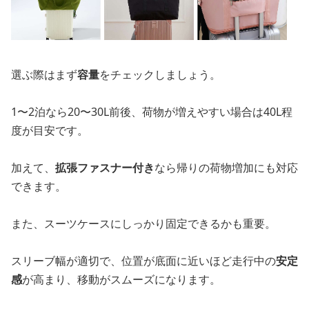
選ぶ際はまず
容量
をチェックしましょう。
1〜2泊なら20〜30L前後、荷物が増えやすい場合は40L程
度が目安です。
加えて、
拡張ファスナー付き
なら帰りの荷物増加にも対応
できます。
また、スーツケースにしっかり固定できるかも重要。
スリーブ幅が適切で、位置が底面に近いほど走行中の
安定
感
が高まり、移動がスムーズになります。