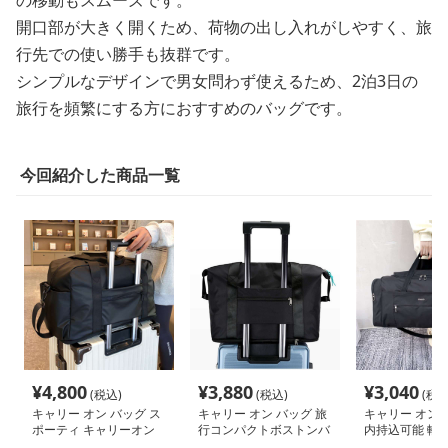
の移動もスムーズです。
開口部が大きく開くため、荷物の出し入れがしやすく、旅
行先での使い勝手も抜群です。
シンプルなデザインで男女問わず使えるため、2泊3日の
旅行を頻繁にする方におすすめのバッグです。
今回紹介した商品一覧
¥
4,800
¥
3,880
¥
3,040
(税込)
(税込)
(税込
キャリー オン バッグ ス
キャリー オン バッグ 旅
キャリー オン 
ポーティ キャリーオン
行コンパクトボストンバ
内持込可能 軽
ボストン
ッグ
アントバッグ