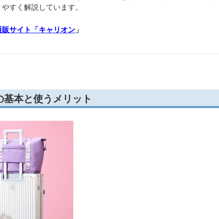
ページ監修
キャリオン編集部
開発・企画に携わり、機能性・デザイン・実用性を踏まえた製品設計に
造
・
素材
・
収納設計
に関する実務知見をもとに、
旅行・出張での使
りやすく解説しています。
通販サイト「キャリオン
」
の基本と使うメリット