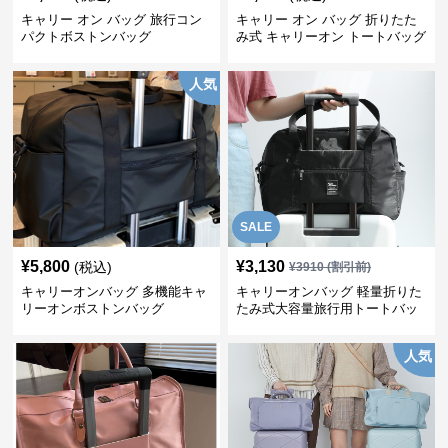
キャリー オン バッグ 旅行コン
キャリー オン バッグ 折りたた
パクトボストンバッグ
み式 キャリーオン トートバッグ
人気
SALE
¥
5,800
¥
3,130
(税込)
¥
3910
(割引前)
キャリーオンバッグ 多機能キャ
キャリーオンバッグ 軽量折りた
リーオンボストンバッグ
たみ式大容量旅行用トートバッ
グ
人気